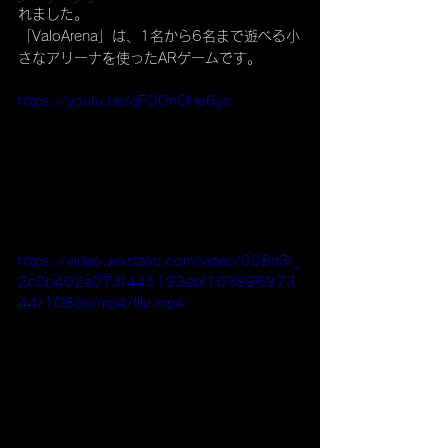
れました。
「ValoArena」は、1名から6名まで遊べる小
さなアリーナを使ったARゲームです。
https://youtu.be/qFOOnOHe6yc
https://video.wixstatic.com/video/008d3f_
2c0b402a073f445193ebf103896973
44/1080p/mp4/file.mp4