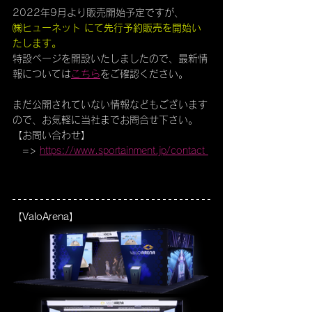
2022年9月より販売開始予定ですが、
㈱ヒューネット にて先行予約販売を開始い
たします。
特設ページを開設いたしましたので、最新情
報については
こちら
をご確認ください。
まだ公開されていない情報などもございます
ので、お気軽に当社までお問合せ下さい。
【お問い合わせ】
　=> 
https://www.sportainment.jp/contact 
【ValoArena】