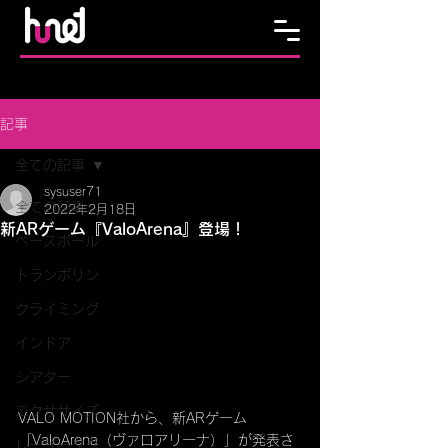
記事
全ての記事
sysuser71
全ての記事
2022年2月18日
新ARゲーム『ValoArena』登場！
ベースボール
トランポリン
クライミング
インドア
シアター
エクササイズ
VALO MOTION社から、新ARゲーム
「ValoArena（ヴァロアリーナ）」が発表さ
レーザータグ